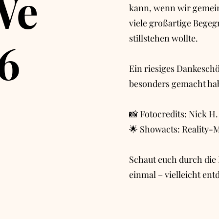
We
kann, wenn wir gemein
viele großartige Begeg
stillstehen wollte.
6
Ein riesiges Dankeschö
besonders gemacht ha
📸 Fotocredits: Nick H
🌟 Showacts: Reality
Schaut euch durch die 
einmal – vielleicht ent