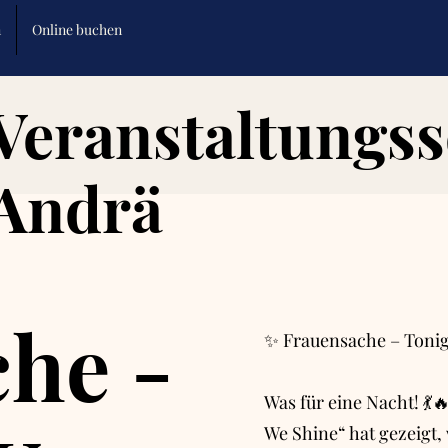
n
Online buchen
Veranstaltungss
Andrä
he -
✨ Frauensache – Tonig
Was für eine Nacht! 💃
We Shine“ hat gezeigt,